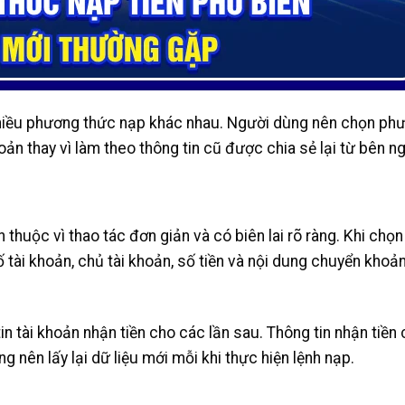
ị nhiều phương thức nạp khác nhau. Người dùng nên chọn ph
oản thay vì làm theo thông tin cũ được chia sẻ lại từ bên ng
huộc vì thao tác đơn giản và có biên lai rõ ràng. Khi chọ
 tài khoản, chủ tài khoản, số tiền và nội dung chuyển khoả
in tài khoản nhận tiền cho các lần sau. Thông tin nhận tiền 
g nên lấy lại dữ liệu mới mỗi khi thực hiện lệnh nạp.