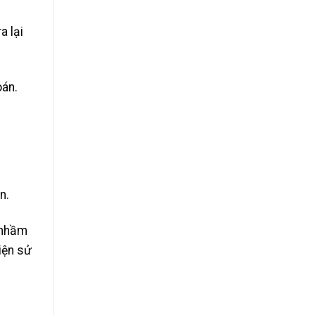
a lại
oán.
n.
u nhầm
iện sử