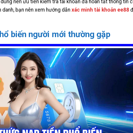
 dùng nên ưu tiên kiểm tra tài khoản đã hoàn tất thông tin 
ịnh danh, bạn nên xem hướng dẫn
xác minh tài khoản ee88
đ
hổ biến người mới thường gặp