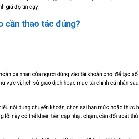
h giá độ tin cậy.
ao cần thao tác đúng?
i khoản cá nhân của người dùng vào tài khoản chơi để tạo số
u vực ví, lịch sử giao dịch hoặc mục tài chính cá nhân sau
 thiếu nội dung chuyển khoản, chọn sai hạn mức hoặc thực h
 lỗi này có thể khiến tiền cập nhật chậm, cần đối soát th