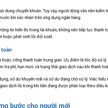
ội dung chuyển khoản. Tuy vậy, người dùng vẫn nên kiểm tr
 trước khi xác nhận trên ứng dụng ngân hàng.
ng tin hiển thị trong tài khoản, không nên tiếp tục thanh t
 hoặc phát sinh lỗi đối soát.
 toán
ử hoặc cổng thanh toán trung gian. Ưu điểm là tốc độ xử lý
tra phí, hạn mức và trạng thái giao dịch sau khi thanh toá
 dụng, số dư khuyến mãi và số dư đang chờ xử lý. Việc hiể
giao dịch lỗi trong khi tiền đang được phân loại theo điều k
ừng bước cho người mới