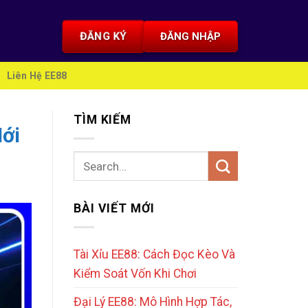
ĐĂNG KÝ
ĐĂNG NHẬP
Liên Hệ EE88
TÌM KIẾM
ới
BÀI VIẾT MỚI
Tài Xỉu EE88: Cách Đọc Kèo Và
Kiểm Soát Vốn Khi Chơi
Đại Lý EE88: Mô Hình Hợp Tác,