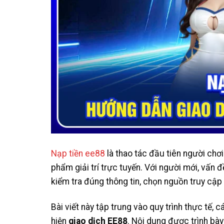
Nạp tiền ee88
là thao tác đầu tiên người chơ
phẩm giải trí trực tuyến. Với người mới, vấn
kiểm tra đúng thông tin, chọn nguồn truy cập 
Bài viết này tập trung vào quy trình thực tế,
hiện
giao dịch EE88
. Nội dung được trình bà