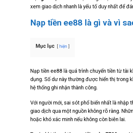
xem giao dịch nhanh là yếu tố duy nhất để đán
Nạp tiền ee88 là gì và vì s
Mục lục
hiện
Nạp tiền ee88 là quá trình chuyển tiền từ tà
dụng. Số dư này thường được hiển thị trong kh
hệ thống ghi nhận thành công.
Với người mới, sai sót phổ biến nhất là nhập
giao dịch qua một nguồn không rõ ràng. Những
hoặc khó xác minh nếu không còn biên lai.