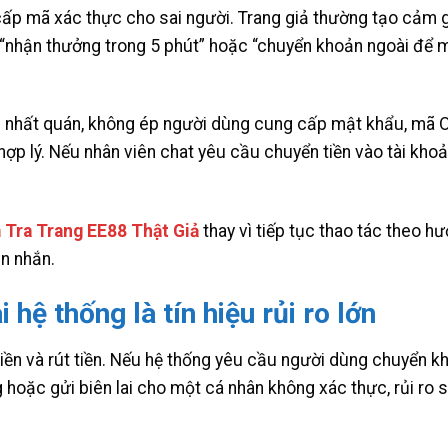
ấp mã xác thực cho sai người. Trang giả thường tạo cảm 
 “nhận thưởng trong 5 phút” hoặc “chuyển khoản ngoài để 
in nhất quán, không ép người dùng cung cấp mật khẩu, mã 
ợp lý. Nếu nhân viên chat yêu cầu chuyển tiền vào tài kho
 Tra Trang EE88 Thật Giả
thay vì tiếp tục thao tác theo h
in nhắn.
hệ thống là tín hiệu rủi ro lớn
 tiền và rút tiền. Nếu hệ thống yêu cầu người dùng chuyển k
g hoặc gửi biên lai cho một cá nhân không xác thực, rủi ro 