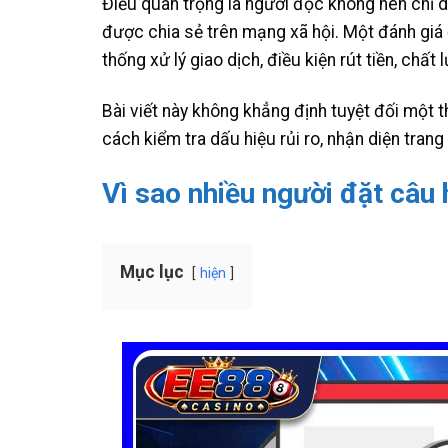
Điều quan trọng là người đọc không nên chỉ d
được chia sẻ trên mạng xã hội. Một đánh giá đ
thống xử lý giao dịch, điều kiện rút tiền, chấ
Bài viết này không khẳng định tuyệt đối một t
cách kiểm tra dấu hiệu rủi ro, nhận diện trang
Vì sao nhiều người đặt câu
Mục lục
hiện