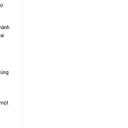
rợ
 hành
ai
dùng
 một