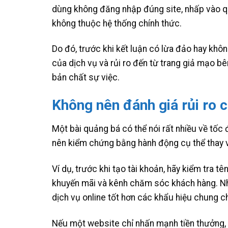
dùng không đăng nhập đúng site, nhấp vào qu
không thuộc hệ thống chính thức.
Do đó, trước khi kết luận có lừa đảo hay không
của dịch vụ và rủi ro đến từ trang giả mạo b
bản chất sự việc.
Không nên đánh giá rủi ro c
Một bài quảng bá có thể nói rất nhiều về tốc 
nên kiểm chứng bằng hành động cụ thể thay v
Ví dụ, trước khi tạo tài khoản, hãy kiểm tra 
khuyến mãi và kênh chăm sóc khách hàng. Nh
dịch vụ online tốt hơn các khẩu hiệu chung c
Nếu một website chỉ nhấn mạnh tiền thưởng, 