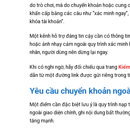
do trò chơi, mà do chuyển khoản hoặc cung c
khẩn cấp bằng các câu như “xác minh ngay”,
khóa tài khoản”.
Một kênh hỗ trợ đáng tin cậy cần có thông t
hoặc ảnh nhạy cảm ngoài quy trình xác minh h
nhân, người dùng nên dừng lại ngay.
Khi có nghi ngờ, hãy đối chiếu qua trang
Kiểm
dẫn từ một đường link được gửi riêng trong t
Yêu cầu chuyển khoản ngoài 
Một điểm cần đặc biệt lưu ý là quy trình nạp
ngoài giao diện chính, ghi nội dung bất thườn
tăng mạnh.