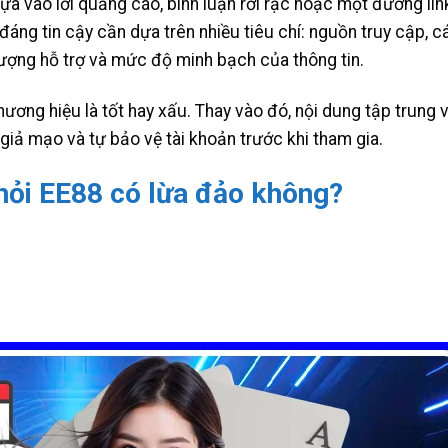
ựa vào lời quảng cáo, bình luận rời rạc hoặc một đường lin
áng tin cậy cần dựa trên nhiều tiêu chí: nguồn truy cập, c
t lượng hỗ trợ và mức độ minh bạch của thông tin.
hương hiệu là tốt hay xấu. Thay vào đó, nội dung tập trung 
 giả mạo và tự bảo vệ tài khoản trước khi tham gia.
 hỏi EE88 có lừa đảo không?