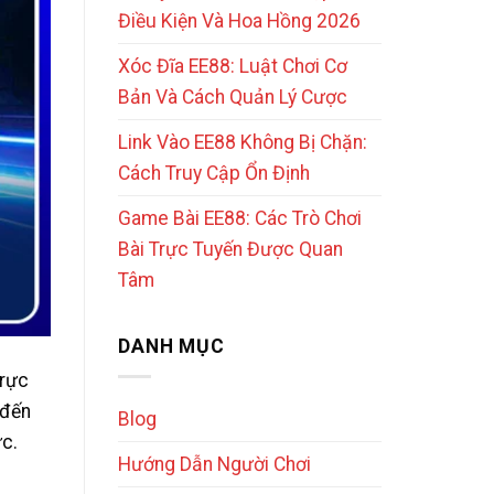
Điều Kiện Và Hoa Hồng 2026
Xóc Đĩa EE88: Luật Chơi Cơ
Bản Và Cách Quản Lý Cược
Link Vào EE88 Không Bị Chặn:
Cách Truy Cập Ổn Định
Game Bài EE88: Các Trò Chơi
Bài Trực Tuyến Được Quan
Tâm
DANH MỤC
trực
 đến
Blog
ực.
Hướng Dẫn Người Chơi