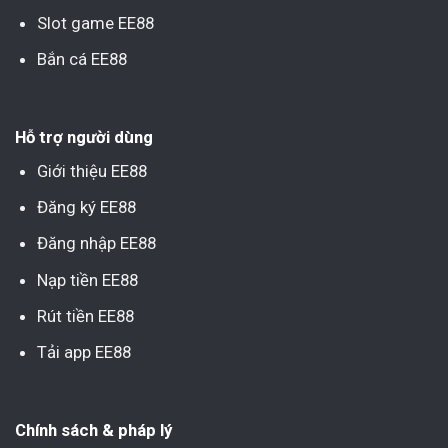
Slot game EE88
Bắn cá EE88
Hỗ trợ người dùng
Giới thiệu EE88
Đăng ký EE88
Đăng nhập EE88
Nạp tiền EE88
Rút tiền EE88
Tải app EE88
Chính sách & pháp lý