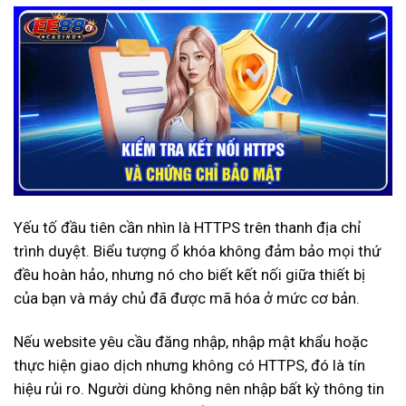
Yếu tố đầu tiên cần nhìn là HTTPS trên thanh địa chỉ
trình duyệt. Biểu tượng ổ khóa không đảm bảo mọi thứ
đều hoàn hảo, nhưng nó cho biết kết nối giữa thiết bị
của bạn và máy chủ đã được mã hóa ở mức cơ bản.
Nếu website yêu cầu đăng nhập, nhập mật khẩu hoặc
thực hiện giao dịch nhưng không có HTTPS, đó là tín
hiệu rủi ro. Người dùng không nên nhập bất kỳ thông tin