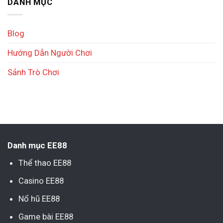
DANH MỤC
Blog
Hướng Dẫn Người Chơi
Sảnh Trò Chơi
Danh mục EE88
Thể thao EE88
Casino EE88
Nổ hũ EE88
Game bài EE88