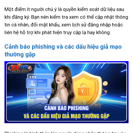
Một điểm ít người chú ý là quyền kiểm soát dữ liệu sau
khi đăng ký. Bạn nên kiểm tra xem có thể cập nhật thông
tin cá nhân, đổi mật khẩu, xem lịch sử đăng nhập hoặc
liên hệ hỗ trợ khi phát hiện truy cập lạ hay không.
Cảnh báo phishing và các dấu hiệu giả mạo
thường gặp