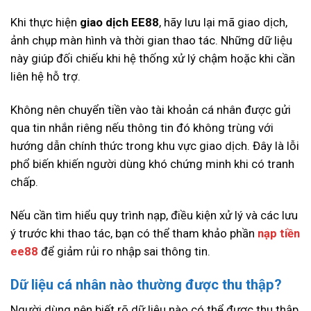
Khi thực hiện
giao dịch EE88
, hãy lưu lại mã giao dịch,
ảnh chụp màn hình và thời gian thao tác. Những dữ liệu
này giúp đối chiếu khi hệ thống xử lý chậm hoặc khi cần
liên hệ hỗ trợ.
Không nên chuyển tiền vào tài khoản cá nhân được gửi
qua tin nhắn riêng nếu thông tin đó không trùng với
hướng dẫn chính thức trong khu vực giao dịch. Đây là lỗi
phổ biến khiến người dùng khó chứng minh khi có tranh
chấp.
Nếu cần tìm hiểu quy trình nạp, điều kiện xử lý và các lưu
ý trước khi thao tác, bạn có thể tham khảo phần
nạp tiền
ee88
để giảm rủi ro nhập sai thông tin.
Dữ liệu cá nhân nào thường được thu thập?
Người dùng nên biết rõ dữ liệu nào có thể được thu thập