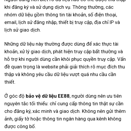
khi đăng ký và sử dụng dịch vụ. Thông thường, các
nhóm dữ liệu gồm thông tin tài khoản, số điện thoại,
email, lịch sử đăng nhập, thiết bị truy cập, địa chỉ IP và
lịch sử giao dịch.
Những dữ liệu này thường được dùng để xác thực tài
khoản, xử lý giao dịch, phát hiện truy cập bất thường và
hỗ trợ khi người dùng cần khôi phục quyền truy cập. Vấn
đề quan trọng là website phải giải thích rõ mục đích thu
thập và không yêu cầu dữ liệu vượt quá nhu cầu cần
thiết.
Ở góc độ
bảo vệ dữ liệu EE88
, người dùng nên ưu tiên
nguyên tắc tối thiểu: chỉ cung cấp thông tin thật sự cần
cho đăng ký, xác minh và giao dịch. Không nên gửi thêm
ảnh, giấy tờ hoặc thông tin ngân hàng qua kênh không
được công bố.