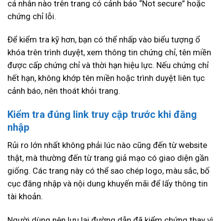
cá nhân nào trên trang có cảnh báo “Not secure” hoặc
chứng chỉ lỗi.
Để kiểm tra kỹ hơn, bạn có thể nhấp vào biểu tượng ổ
khóa trên trình duyệt, xem thông tin chứng chỉ, tên miền
được cấp chứng chỉ và thời hạn hiệu lực. Nếu chứng chỉ
hết hạn, không khớp tên miền hoặc trình duyệt liên tục
cảnh báo, nên thoát khỏi trang.
Kiểm tra đúng link truy cập trước khi đăng
nhập
Rủi ro lớn nhất không phải lúc nào cũng đến từ website
thật, mà thường đến từ trang giả mạo có giao diện gần
giống. Các trang này có thể sao chép logo, màu sắc, bố
cục đăng nhập và nội dung khuyến mãi để lấy thông tin
tài khoản.
Người dùng nên lưu lại đường dẫn đã kiểm chứng thay vì