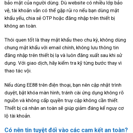
bảo mật của người dùng. Dù website có nhiều lớp bảo
vệ, tài khoản vẫn có thể gặp rủi ro nếu bạn dùng mật
khẩu yếu, chia sẻ OTP hoặc đăng nhập trên thiết bị
không an toàn.
Thói quen tốt là thay mật khẩu theo chu kỳ, không dùng
chung mật khẩu với email chính, không lưu thông tin
đăng nhập trên thiết bị lạ và luôn đăng xuất sau khi sử
dụng. Với giao dịch, hãy kiểm tra kỹ từng bước thay vì
thao tác vội.
Nếu dùng EE88 trên điện thoại, bạn nên cập nhật trình
duyệt, bật khóa màn hình, tránh cài ứng dụng không rõ
nguồn và không cấp quyền truy cập không cần thiết.
Thiết bị cá nhân an toàn sẽ giúp giảm đáng kể nguy cơ
lộ tài khoản.
Có nên tin tuyệt đối vào các cam kết an toàn?