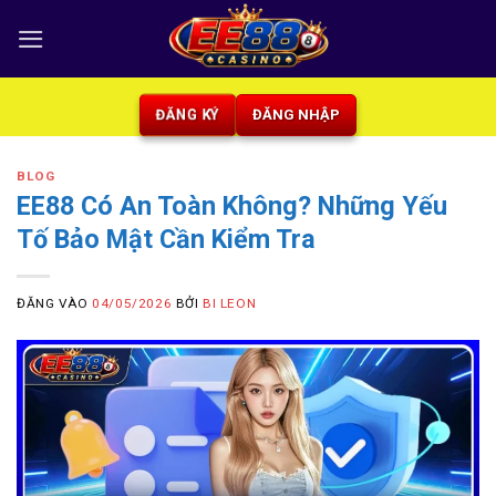
Bỏ
qua
nội
dung
ĐĂNG KÝ
ĐĂNG NHẬP
BLOG
EE88 Có An Toàn Không? Những Yếu
Tố Bảo Mật Cần Kiểm Tra
ĐĂNG VÀO
04/05/2026
BỞI
BI LEON