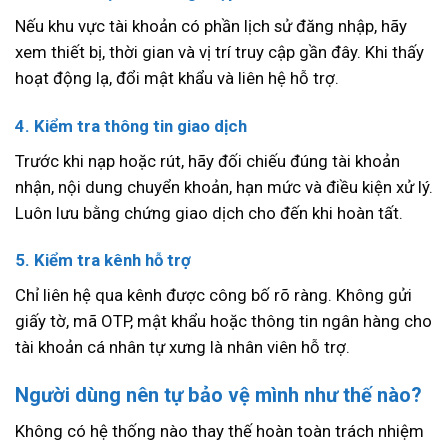
Nếu khu vực tài khoản có phần lịch sử đăng nhập, hãy
xem thiết bị, thời gian và vị trí truy cập gần đây. Khi thấy
hoạt động lạ, đổi mật khẩu và liên hệ hỗ trợ.
4. Kiểm tra thông tin giao dịch
Trước khi nạp hoặc rút, hãy đối chiếu đúng tài khoản
nhận, nội dung chuyển khoản, hạn mức và điều kiện xử lý.
Luôn lưu bằng chứng giao dịch cho đến khi hoàn tất.
5. Kiểm tra kênh hỗ trợ
Chỉ liên hệ qua kênh được công bố rõ ràng. Không gửi
giấy tờ, mã OTP, mật khẩu hoặc thông tin ngân hàng cho
tài khoản cá nhân tự xưng là nhân viên hỗ trợ.
Người dùng nên tự bảo vệ mình như thế nào?
Không có hệ thống nào thay thế hoàn toàn trách nhiệm