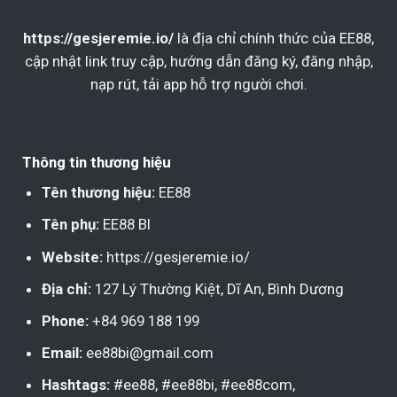
https://gesjeremie.io/
là địa chỉ chính thức của EE88,
cập nhật link truy cập, hướng dẫn đăng ký, đăng nhập,
nạp rút, tải app hỗ trợ người chơi.
Thông tin thương hiệu
Tên thương hiệu:
EE88
Tên phụ:
EE88 BI
Website:
https://gesjeremie.io/
Địa chỉ:
127 Lý Thường Kiệt, Dĩ An, Bình Dương
Phone:
+84 969 188 199
Email:
ee88bi@gmail.com
Hashtags:
#ee88, #ee88bi, #ee88com,