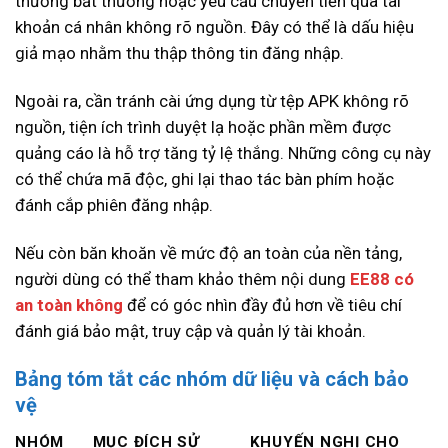
thưởng bất thường hoặc yêu cầu chuyển tiền qua tài
khoản cá nhân không rõ nguồn. Đây có thể là dấu hiệu
giả mạo nhằm thu thập thông tin đăng nhập.
Ngoài ra, cần tránh cài ứng dụng từ tệp APK không rõ
nguồn, tiện ích trình duyệt lạ hoặc phần mềm được
quảng cáo là hỗ trợ tăng tỷ lệ thắng. Những công cụ này
có thể chứa mã độc, ghi lại thao tác bàn phím hoặc
đánh cắp phiên đăng nhập.
Nếu còn băn khoăn về mức độ an toàn của nền tảng,
người dùng có thể tham khảo thêm nội dung
EE88 có
an toàn không
để có góc nhìn đầy đủ hơn về tiêu chí
đánh giá bảo mật, truy cập và quản lý tài khoản.
Bảng tóm tắt các nhóm dữ liệu và cách bảo
vệ
NHÓM
MỤC ĐÍCH SỬ
KHUYẾN NGHỊ CHO