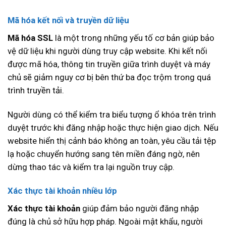
Mã hóa kết nối và truyền dữ liệu
Mã hóa SSL
là một trong những yếu tố cơ bản giúp bảo
vệ dữ liệu khi người dùng truy cập website. Khi kết nối
được mã hóa, thông tin truyền giữa trình duyệt và máy
chủ sẽ giảm nguy cơ bị bên thứ ba đọc trộm trong quá
trình truyền tải.
Người dùng có thể kiểm tra biểu tượng ổ khóa trên trình
duyệt trước khi đăng nhập hoặc thực hiện giao dịch. Nếu
website hiển thị cảnh báo không an toàn, yêu cầu tải tệp
lạ hoặc chuyển hướng sang tên miền đáng ngờ, nên
dừng thao tác và kiểm tra lại nguồn truy cập.
Xác thực tài khoản nhiều lớp
Xác thực tài khoản
giúp đảm bảo người đăng nhập
đúng là chủ sở hữu hợp pháp. Ngoài mật khẩu, người