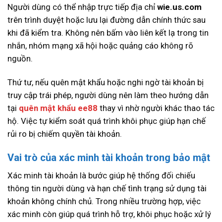
Người dùng có thể nhập trực tiếp địa chỉ
wie.us.com
trên trình duyệt hoặc lưu lại đường dẫn chính thức sau
khi đã kiểm tra. Không nên bấm vào liên kết lạ trong tin
nhắn, nhóm mạng xã hội hoặc quảng cáo không rõ
nguồn.
Thứ tư, nếu quên mật khẩu hoặc nghi ngờ tài khoản bị
truy cập trái phép, người dùng nên làm theo hướng dẫn
tại
quên mật khẩu ee88
thay vì nhờ người khác thao tác
hộ. Việc tự kiểm soát quá trình khôi phục giúp hạn chế
rủi ro bị chiếm quyền tài khoản.
Vai trò của xác minh tài khoản trong bảo mật
Xác minh tài khoản là bước giúp hệ thống đối chiếu
thông tin người dùng và hạn chế tình trạng sử dụng tài
khoản không chính chủ. Trong nhiều trường hợp, việc
xác minh còn giúp quá trình hỗ trợ, khôi phục hoặc xử lý