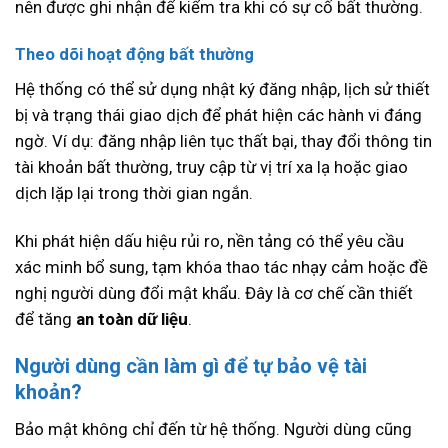
nên được ghi nhận để kiểm tra khi có sự cố bất thường.
Theo dõi hoạt động bất thường
Hệ thống có thể sử dụng nhật ký đăng nhập, lịch sử thiết
bị và trạng thái giao dịch để phát hiện các hành vi đáng
ngờ. Ví dụ: đăng nhập liên tục thất bại, thay đổi thông tin
tài khoản bất thường, truy cập từ vị trí xa lạ hoặc giao
dịch lặp lại trong thời gian ngắn.
Khi phát hiện dấu hiệu rủi ro, nền tảng có thể yêu cầu
xác minh bổ sung, tạm khóa thao tác nhạy cảm hoặc đề
nghị người dùng đổi mật khẩu. Đây là cơ chế cần thiết
để tăng
an toàn dữ liệu
.
Người dùng cần làm gì để tự bảo vệ tài
khoản?
Bảo mật không chỉ đến từ hệ thống. Người dùng cũng