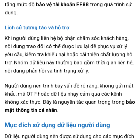
tăng mức độ
bảo vệ tài khoản EE88
trong quá trình sử
dụng.
Lịch sử tương tác và hỗ trợ
Khi người dùng liên hệ bộ phận chăm sóc khách hàng,
nội dung trao đổi có thể được lưu lại để phục vụ xử lý
yêu cầu, kiểm tra khiếu nại hoặc cải thiện chất lượng hỗ
trợ. Nhóm dữ liệu này thường bao gồm thời gian liên hệ,
nội dung phản hồi và tình trạng xử lý.
Người dùng nên trình bày vấn đề rõ ràng, không gửi mật
khẩu, mã OTP hoặc dữ liệu nhạy cảm qua các kênh
không xác thực. Đây là nguyên tắc quan trọng trong
bảo
mật thông tin cá nhân
.
Mục đích sử dụng dữ liệu người dùng
Dữ liệu người dùng nên được sử dụng cho các mục đích