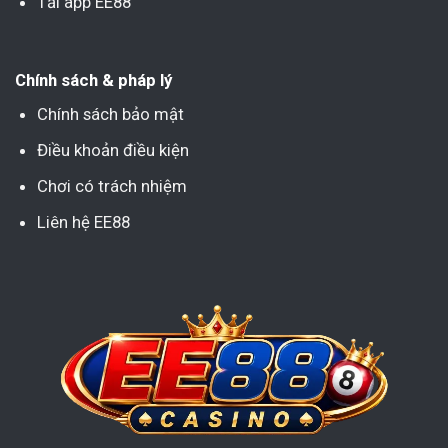
Tải app EE88
Chính sách & pháp lý
Chính sách bảo mật
Điều khoản điều kiện
Chơi có trách nhiệm
Liên hệ EE88