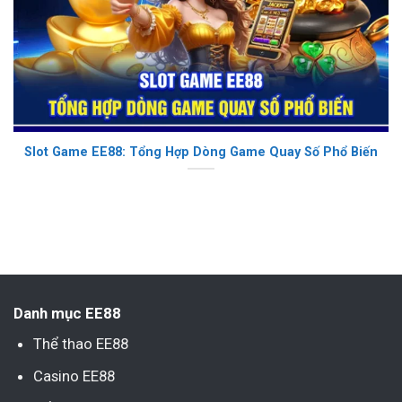
hạn tạm thời hoặc cần xác minh bổ sung.
Cập nhật link EE88 không bị chặn
Trong một số thời điểm, người dùng có thể gặp
tình trạng không truy cập được do lỗi mạng, thay
đổi DNS, trình duyệt lưu cache cũ hoặc sử dụng link
đã hết hiệu lực. Vì vậy, việc theo dõi
link EE88
từ
Slot Game EE88: Tổng Hợp Dòng Game Quay Số Phổ Biến
nguồn cố định giúp giảm rủi ro truy cập sai địa chỉ.
Trường hợp truy cập bị gián đoạn, người dùng có
thể tham khảo bài
không vào được EE88
để kiểm
tra từng nguyên nhân phổ biến trước khi liên hệ hỗ
trợ.
Quy trình kiểm tra link EE88 trước
Danh mục EE88
khi thao tác
Thể thao EE88
Trước khi nhập tài khoản, mật khẩu hoặc thực hiện
Casino EE88
giao dịch, người dùng nên dành khoảng một phút